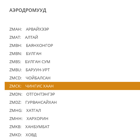
АЭРОДРОМУУД
ZMAH:
АРВАЙХЭЭР
ZMAT:
АЛТАЙ
ZMBH:
БАЯНХОНГОР
ZMBN:
БУЛГАН
ZMBS:
БУЛГАН СУМ
ZMBU:
БАРУУН-УРТ
ZMCD:
ЧОЙБАЛСАН
ZMCK:
ЧИНГИС ХААН
ZMDN:
ОТГОНТЭНГЭР
ZMDZ:
ГУРВАНСАЙХАН
ZMHG:
ХАТГАЛ
ZMHH:
ХАРХОРИН
ZMKB:
ХАНБУМБАТ
ZMKD:
ХОВД