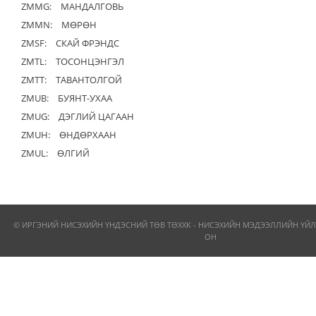
ZMMG:
МАНДАЛГОВЬ
ZMMN:
МӨРӨН
ZMSF:
СКАЙ ФРЭНДС
ZMTL:
ТОСОНЦЭНГЭЛ
ZMTT:
ТАВАНТОЛГОЙ
ZMUB:
БУЯНТ-УХАА
ZMUG:
ДЭГЛИЙ ЦАГААН
ZMUH:
ӨНДӨРХААН
ZMUL:
ӨЛГИЙ
© ИРГЭНИЙ НИСЭХИЙН ҮНДЭСНИЙ ТӨВ ТӨХХК - НИСЭХИЙН МЭДЭЭЛЛИЙН ҮЙЛ
ОН