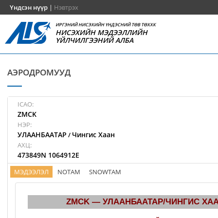
Үндсэн нүүр
|
Нэвтрэх
ИРГЭНИЙ НИСЭХИЙН ҮНДЭСНИЙ ТӨВ ТӨХХК
НИСЭХИЙН МЭДЭЭЛЛИЙН
ҮЙЛЧИЛГЭЭНИЙ АЛБА
АЭРОДРОМУУД
ICAO:
ZMCK
НЭР:
УЛААНБААТАР
Чингис Хаан
/
АХЦ:
473849N 1064912E
МЭДЭЭЛЭЛ
NOTAM
SNOWTAM