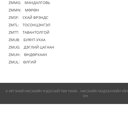
ZMMG:
МАНДАЛГОВЬ
ZMMN:
МӨРӨН
ZMSF:
СКАЙ ФРЭНДС
ZMTL:
ТОСОНЦЭНГЭЛ
ZMTT:
ТАВАНТОЛГОЙ
ZMUB:
БУЯНТ-УХАА
ZMUG:
ДЭГЛИЙ ЦАГААН
ZMUH:
ӨНДӨРХААН
ZMUL:
ӨЛГИЙ
© ИРГЭНИЙ НИСЭХИЙН ҮНДЭСНИЙ ТӨВ ТӨХХК - НИСЭХИЙН МЭДЭЭЛЛИЙН ҮЙЛ
ОН