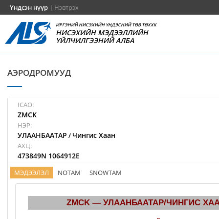
Үндсэн нүүр
|
Нэвтрэх
ИРГЭНИЙ НИСЭХИЙН ҮНДЭСНИЙ ТӨВ ТӨХХК
НИСЭХИЙН МЭДЭЭЛЛИЙН
ҮЙЛЧИЛГЭЭНИЙ АЛБА
АЭРОДРОМУУД
ICAO:
ZMCK
НЭР:
УЛААНБААТАР
Чингис Хаан
/
АХЦ:
473849N 1064912E
МЭДЭЭЛЭЛ
NOTAM
SNOWTAM