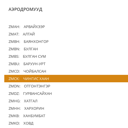
АЭРОДРОМУУД
ZMAH:
АРВАЙХЭЭР
ZMAT:
АЛТАЙ
ZMBH:
БАЯНХОНГОР
ZMBN:
БУЛГАН
ZMBS:
БУЛГАН СУМ
ZMBU:
БАРУУН-УРТ
ZMCD:
ЧОЙБАЛСАН
ZMCK:
ЧИНГИС ХААН
ZMDN:
ОТГОНТЭНГЭР
ZMDZ:
ГУРВАНСАЙХАН
ZMHG:
ХАТГАЛ
ZMHH:
ХАРХОРИН
ZMKB:
ХАНБУМБАТ
ZMKD:
ХОВД