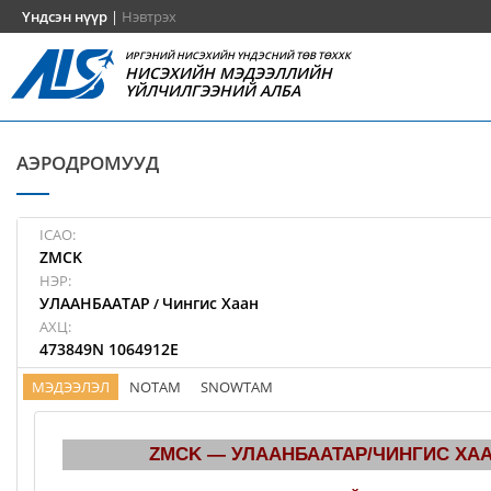
Үндсэн нүүр
|
Нэвтрэх
ИРГЭНИЙ НИСЭХИЙН ҮНДЭСНИЙ ТӨВ ТӨХХК
НИСЭХИЙН МЭДЭЭЛЛИЙН
ҮЙЛЧИЛГЭЭНИЙ АЛБА
АЭРОДРОМУУД
ICAO:
ZMCK
НЭР:
УЛААНБААТАР
Чингис Хаан
/
АХЦ:
473849N 1064912E
МЭДЭЭЛЭЛ
NOTAM
SNOWTAM