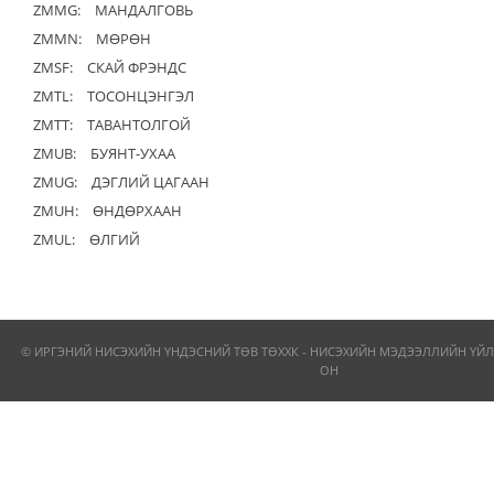
ZMMG:
МАНДАЛГОВЬ
ZMMN:
МӨРӨН
ZMSF:
СКАЙ ФРЭНДС
ZMTL:
ТОСОНЦЭНГЭЛ
ZMTT:
ТАВАНТОЛГОЙ
ZMUB:
БУЯНТ-УХАА
ZMUG:
ДЭГЛИЙ ЦАГААН
ZMUH:
ӨНДӨРХААН
ZMUL:
ӨЛГИЙ
© ИРГЭНИЙ НИСЭХИЙН ҮНДЭСНИЙ ТӨВ ТӨХХК - НИСЭХИЙН МЭДЭЭЛЛИЙН ҮЙЛ
ОН