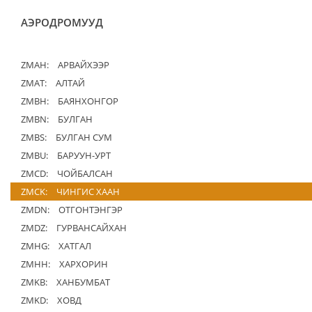
АЭРОДРОМУУД
ZMAH:
АРВАЙХЭЭР
ZMAT:
АЛТАЙ
ZMBH:
БАЯНХОНГОР
ZMBN:
БУЛГАН
ZMBS:
БУЛГАН СУМ
ZMBU:
БАРУУН-УРТ
ZMCD:
ЧОЙБАЛСАН
ZMCK:
ЧИНГИС ХААН
ZMDN:
ОТГОНТЭНГЭР
ZMDZ:
ГУРВАНСАЙХАН
ZMHG:
ХАТГАЛ
ZMHH:
ХАРХОРИН
ZMKB:
ХАНБУМБАТ
ZMKD:
ХОВД