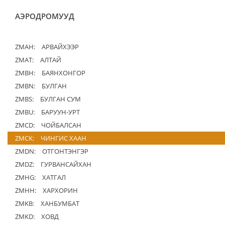
АЭРОДРОМУУД
ZMAH:
АРВАЙХЭЭР
ZMAT:
АЛТАЙ
ZMBH:
БАЯНХОНГОР
ZMBN:
БУЛГАН
ZMBS:
БУЛГАН СУМ
ZMBU:
БАРУУН-УРТ
ZMCD:
ЧОЙБАЛСАН
ZMCK:
ЧИНГИС ХААН
ZMDN:
ОТГОНТЭНГЭР
ZMDZ:
ГУРВАНСАЙХАН
ZMHG:
ХАТГАЛ
ZMHH:
ХАРХОРИН
ZMKB:
ХАНБУМБАТ
ZMKD:
ХОВД