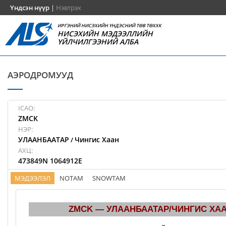
Үндсэн нүүр
|
Нэвтрэх
ИРГЭНИЙ НИСЭХИЙН ҮНДЭСНИЙ ТӨВ ТӨХХК
НИСЭХИЙН МЭДЭЭЛЛИЙН
ҮЙЛЧИЛГЭЭНИЙ АЛБА
АЭРОДРОМУУД
ICAO:
ZMCK
НЭР:
УЛААНБААТАР
Чингис Хаан
/
АХЦ:
473849N 1064912E
МЭДЭЭЛЭЛ
NOTAM
SNOWTAM