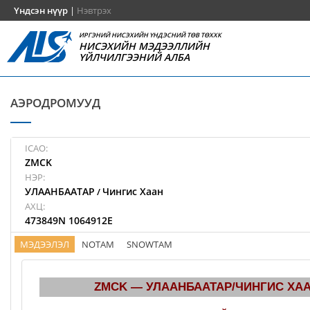
Үндсэн нүүр
|
Нэвтрэх
ИРГЭНИЙ НИСЭХИЙН ҮНДЭСНИЙ ТӨВ ТӨХХК
НИСЭХИЙН МЭДЭЭЛЛИЙН
ҮЙЛЧИЛГЭЭНИЙ АЛБА
АЭРОДРОМУУД
ICAO:
ZMCK
НЭР:
УЛААНБААТАР
Чингис Хаан
/
АХЦ:
473849N 1064912E
МЭДЭЭЛЭЛ
NOTAM
SNOWTAM