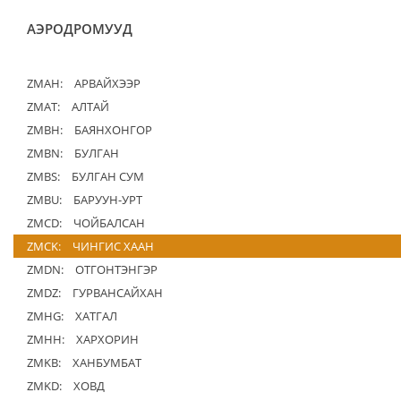
АЭРОДРОМУУД
ZMAH:
АРВАЙХЭЭР
ZMAT:
АЛТАЙ
ZMBH:
БАЯНХОНГОР
ZMBN:
БУЛГАН
ZMBS:
БУЛГАН СУМ
ZMBU:
БАРУУН-УРТ
ZMCD:
ЧОЙБАЛСАН
ZMCK:
ЧИНГИС ХААН
ZMDN:
ОТГОНТЭНГЭР
ZMDZ:
ГУРВАНСАЙХАН
ZMHG:
ХАТГАЛ
ZMHH:
ХАРХОРИН
ZMKB:
ХАНБУМБАТ
ZMKD:
ХОВД