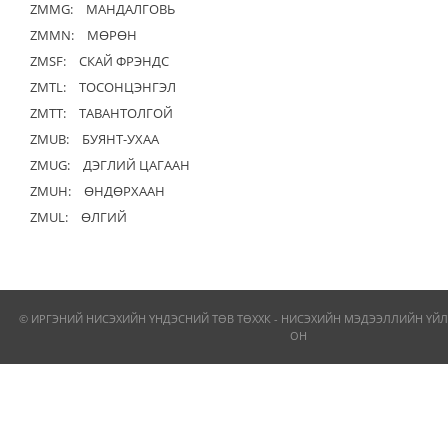
ZMMG:
МАНДАЛГОВЬ
ZMMN:
МӨРӨН
ZMSF:
СКАЙ ФРЭНДС
ZMTL:
ТОСОНЦЭНГЭЛ
ZMTT:
ТАВАНТОЛГОЙ
ZMUB:
БУЯНТ-УХАА
ZMUG:
ДЭГЛИЙ ЦАГААН
ZMUH:
ӨНДӨРХААН
ZMUL:
ӨЛГИЙ
© ИРГЭНИЙ НИСЭХИЙН ҮНДЭСНИЙ ТӨВ ТӨХХК - НИСЭХИЙН МЭДЭЭЛЛИЙН ҮЙЛ
ОН