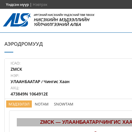
Үндсэн нүүр
|
Нэвтрэх
ИРГЭНИЙ НИСЭХИЙН ҮНДЭСНИЙ ТӨВ ТӨХХК
НИСЭХИЙН МЭДЭЭЛЛИЙН
ҮЙЛЧИЛГЭЭНИЙ АЛБА
АЭРОДРОМУУД
ICAO:
ZMCK
НЭР:
УЛААНБААТАР
Чингис Хаан
/
АХЦ:
473849N 1064912E
МЭДЭЭЛЭЛ
NOTAM
SNOWTAM