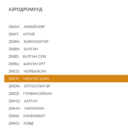
АЭРОДРОМУУД
ZMAH:
АРВАЙХЭЭР
ZMAT:
АЛТАЙ
ZMBH:
БАЯНХОНГОР
ZMBN:
БУЛГАН
ZMBS:
БУЛГАН СУМ
ZMBU:
БАРУУН-УРТ
ZMCD:
ЧОЙБАЛСАН
ZMCK:
ЧИНГИС ХААН
ZMDN:
ОТГОНТЭНГЭР
ZMDZ:
ГУРВАНСАЙХАН
ZMHG:
ХАТГАЛ
ZMHH:
ХАРХОРИН
ZMKB:
ХАНБУМБАТ
ZMKD:
ХОВД