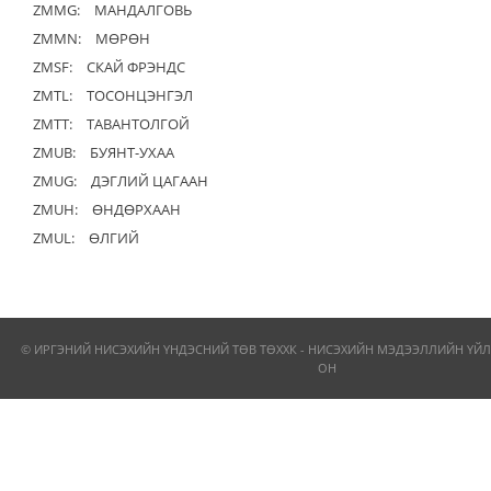
ZMMG:
МАНДАЛГОВЬ
ZMMN:
МӨРӨН
ZMSF:
СКАЙ ФРЭНДС
ZMTL:
ТОСОНЦЭНГЭЛ
ZMTT:
ТАВАНТОЛГОЙ
ZMUB:
БУЯНТ-УХАА
ZMUG:
ДЭГЛИЙ ЦАГААН
ZMUH:
ӨНДӨРХААН
ZMUL:
ӨЛГИЙ
© ИРГЭНИЙ НИСЭХИЙН ҮНДЭСНИЙ ТӨВ ТӨХХК - НИСЭХИЙН МЭДЭЭЛЛИЙН ҮЙЛ
ОН