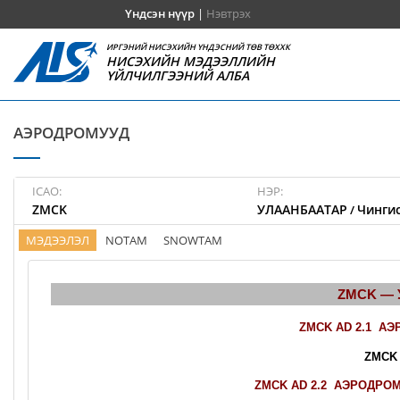
Үндсэн нүүр
|
Нэвтрэх
ИРГЭНИЙ НИСЭХИЙН ҮНДЭСНИЙ ТӨВ ТӨХХК
НИСЭХИЙН МЭДЭЭЛЛИЙН
ҮЙЛЧИЛГЭЭНИЙ АЛБА
АЭРОДРОМУУД
ICAO:
НЭР:
ZMCK
УЛААНБААТАР
Чингис
/
МЭДЭЭЛЭЛ
NOTAM
SNOWTAM