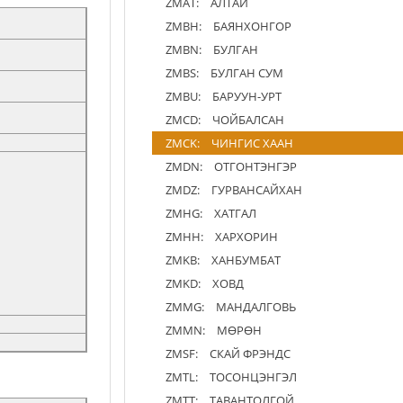
ZMAT:
АЛТАЙ
ZMBH:
БАЯНХОНГОР
ZMBN:
БУЛГАН
ZMBS:
БУЛГАН СУМ
ZMBU:
БАРУУН-УРТ
ZMCD:
ЧОЙБАЛСАН
ZMCK:
ЧИНГИС ХААН
ZMDN:
ОТГОНТЭНГЭР
ZMDZ:
ГУРВАНСАЙХАН
ZMHG:
ХАТГАЛ
ZMHH:
ХАРХОРИН
ZMKB:
ХАНБУМБАТ
ZMKD:
ХОВД
ZMMG:
МАНДАЛГОВЬ
ZMMN:
МӨРӨН
ZMSF:
СКАЙ ФРЭНДС
ZMTL:
ТОСОНЦЭНГЭЛ
ZMTT:
ТАВАНТОЛГОЙ