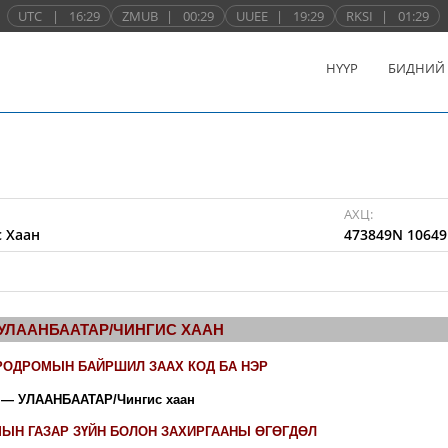
UTC
|
16:29
ZMUB
|
00:29
UUEE
|
19:29
RKSI
|
01:29
НҮҮР
БИДНИЙ
АХЦ:
 Хаан
473849N 10649