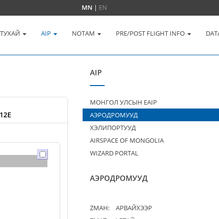
MN
|
EN
 ТУХАЙ
AIP
NOTAM
PRE/POST FLIGHT INFO
DAT
AIP
МОНГОЛ УЛСЫН EAIP
12E
АЭРОДРОМУУД
ХЭЛИПОРТУУД
AIRSPACE OF MONGOLIA
WIZARD PORTAL
АЭРОДРОМУУД
ZMAH:
АРВАЙХЭЭР