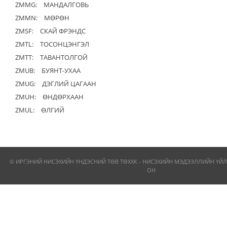
ZMMG:
МАНДАЛГОВЬ
ZMMN:
МӨРӨН
ZMSF:
СКАЙ ФРЭНДС
ZMTL:
ТОСОНЦЭНГЭЛ
ZMTT:
ТАВАНТОЛГОЙ
ZMUB:
БУЯНТ-УХАА
ZMUG:
ДЭГЛИЙ ЦАГААН
ZMUH:
ӨНДӨРХААН
ZMUL:
ӨЛГИЙ
© ИРГЭНИЙ НИСЭХИЙН ҮНДЭСНИЙ ТӨВ ТӨХХК - НИСЭХИЙН МЭДЭЭЛЛИЙН ҮЙЛ
ОН