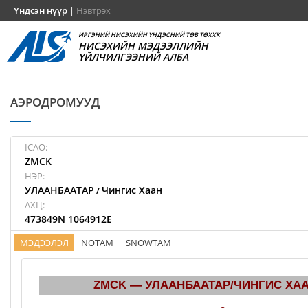
Үндсэн нүүр
|
Нэвтрэх
ИРГЭНИЙ НИСЭХИЙН ҮНДЭСНИЙ ТӨВ ТӨХХК
НИСЭХИЙН МЭДЭЭЛЛИЙН
ҮЙЛЧИЛГЭЭНИЙ АЛБА
АЭРОДРОМУУД
ICAO:
ZMCK
НЭР:
УЛААНБААТАР
Чингис Хаан
/
АХЦ:
473849N 1064912E
МЭДЭЭЛЭЛ
NOTAM
SNOWTAM