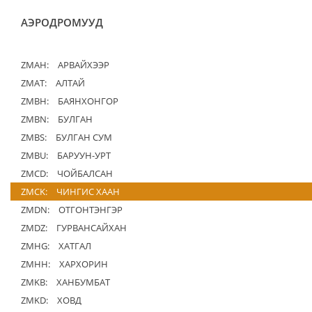
АЭРОДРОМУУД
ZMAH:
АРВАЙХЭЭР
ZMAT:
АЛТАЙ
ZMBH:
БАЯНХОНГОР
ZMBN:
БУЛГАН
ZMBS:
БУЛГАН СУМ
ZMBU:
БАРУУН-УРТ
ZMCD:
ЧОЙБАЛСАН
ZMCK:
ЧИНГИС ХААН
ZMDN:
ОТГОНТЭНГЭР
ZMDZ:
ГУРВАНСАЙХАН
ZMHG:
ХАТГАЛ
ZMHH:
ХАРХОРИН
ZMKB:
ХАНБУМБАТ
ZMKD:
ХОВД