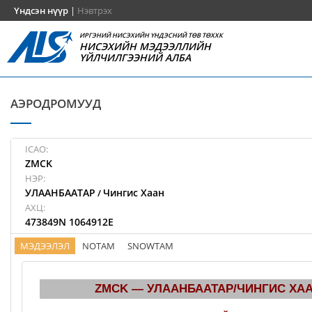
Үндсэн нүүр
|
Нэвтрэх
ИРГЭНИЙ НИСЭХИЙН ҮНДЭСНИЙ ТӨВ ТӨХХК
НИСЭХИЙН МЭДЭЭЛЛИЙН
ҮЙЛЧИЛГЭЭНИЙ АЛБА
АЭРОДРОМУУД
ICAO:
ZMCK
НЭР:
УЛААНБААТАР
Чингис Хаан
/
АХЦ:
473849N 1064912E
МЭДЭЭЛЭЛ
NOTAM
SNOWTAM