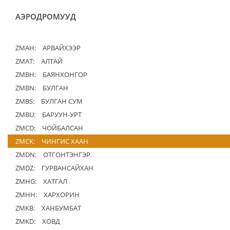
АЭРОДРОМУУД
ZMAH:
АРВАЙХЭЭР
ZMAT:
АЛТАЙ
ZMBH:
БАЯНХОНГОР
ZMBN:
БУЛГАН
ZMBS:
БУЛГАН СУМ
ZMBU:
БАРУУН-УРТ
ZMCD:
ЧОЙБАЛСАН
ZMCK:
ЧИНГИС ХААН
ZMDN:
ОТГОНТЭНГЭР
ZMDZ:
ГУРВАНСАЙХАН
ZMHG:
ХАТГАЛ
ZMHH:
ХАРХОРИН
ZMKB:
ХАНБУМБАТ
ZMKD:
ХОВД