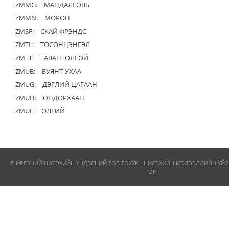
ZMMG:
МАНДАЛГОВЬ
ZMMN:
МӨРӨН
ZMSF:
СКАЙ ФРЭНДС
ZMTL:
ТОСОНЦЭНГЭЛ
ZMTT:
ТАВАНТОЛГОЙ
ZMUB:
БУЯНТ-УХАА
ZMUG:
ДЭГЛИЙ ЦАГААН
ZMUH:
ӨНДӨРХААН
ZMUL:
ӨЛГИЙ
© ИРГЭНИЙ НИСЭХИЙН ҮНДЭСНИЙ ТӨВ ТӨХХК - НИСЭХИЙН МЭДЭЭЛЛИЙН ҮЙЛ
ОН