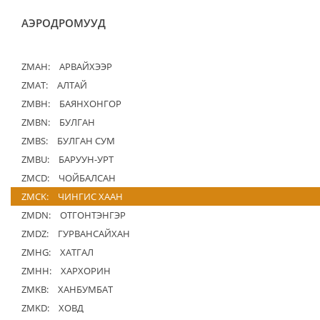
АЭРОДРОМУУД
ZMAH:
АРВАЙХЭЭР
ZMAT:
АЛТАЙ
ZMBH:
БАЯНХОНГОР
ZMBN:
БУЛГАН
ZMBS:
БУЛГАН СУМ
ZMBU:
БАРУУН-УРТ
ZMCD:
ЧОЙБАЛСАН
ZMCK:
ЧИНГИС ХААН
ZMDN:
ОТГОНТЭНГЭР
ZMDZ:
ГУРВАНСАЙХАН
ZMHG:
ХАТГАЛ
ZMHH:
ХАРХОРИН
ZMKB:
ХАНБУМБАТ
ZMKD:
ХОВД