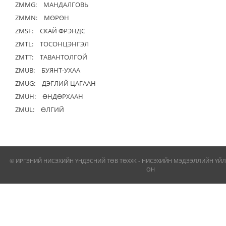
ZMMG:
МАНДАЛГОВЬ
ZMMN:
МӨРӨН
ZMSF:
СКАЙ ФРЭНДС
ZMTL:
ТОСОНЦЭНГЭЛ
ZMTT:
ТАВАНТОЛГОЙ
ZMUB:
БУЯНТ-УХАА
ZMUG:
ДЭГЛИЙ ЦАГААН
ZMUH:
ӨНДӨРХААН
ZMUL:
ӨЛГИЙ
© ИРГЭНИЙ НИСЭХИЙН ҮНДЭСНИЙ ТӨВ ТӨХХК - НИСЭХИЙН МЭДЭЭЛЛИЙН ҮЙЛ
ОН