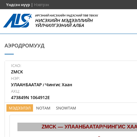
Үндсэн нүүр
|
Нэвтрэх
ИРГЭНИЙ НИСЭХИЙН ҮНДЭСНИЙ ТӨВ ТӨХХК
НИСЭХИЙН МЭДЭЭЛЛИЙН
ҮЙЛЧИЛГЭЭНИЙ АЛБА
АЭРОДРОМУУД
ICAO:
ZMCK
НЭР:
УЛААНБААТАР
Чингис Хаан
/
АХЦ:
473849N 1064912E
МЭДЭЭЛЭЛ
NOTAM
SNOWTAM