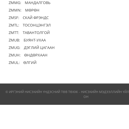
ZMMG:
МАНДАЛГОВЬ
ZMMN:
МӨРӨН
ZMSF:
СКАЙ ФРЭНДС
ZMTL:
ТОСОНЦЭНГЭЛ
ZMTT:
ТАВАНТОЛГОЙ
ZMUB:
БУЯНТ-УХАА
ZMUG:
ДЭГЛИЙ ЦАГААН
ZMUH:
ӨНДӨРХААН
ZMUL:
ӨЛГИЙ
© ИРГЭНИЙ НИСЭХИЙН ҮНДЭСНИЙ ТӨВ ТӨХХК - НИСЭХИЙН МЭДЭЭЛЛИЙН ҮЙЛ
ОН