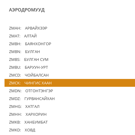
АЭРОДРОМУУД
ZMAH:
АРВАЙХЭЭР
ZMAT:
АЛТАЙ
ZMBH:
БАЯНХОНГОР
ZMBN:
БУЛГАН
ZMBS:
БУЛГАН СУМ
ZMBU:
БАРУУН-УРТ
ZMCD:
ЧОЙБАЛСАН
ZMCK:
ЧИНГИС ХААН
ZMDN:
ОТГОНТЭНГЭР
ZMDZ:
ГУРВАНСАЙХАН
ZMHG:
ХАТГАЛ
ZMHH:
ХАРХОРИН
ZMKB:
ХАНБУМБАТ
ZMKD:
ХОВД