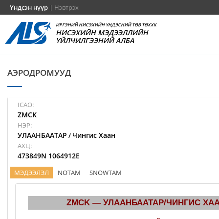
Үндсэн нүүр
|
Нэвтрэх
ИРГЭНИЙ НИСЭХИЙН ҮНДЭСНИЙ ТӨВ ТӨХХК
НИСЭХИЙН МЭДЭЭЛЛИЙН
ҮЙЛЧИЛГЭЭНИЙ АЛБА
АЭРОДРОМУУД
ICAO:
ZMCK
НЭР:
УЛААНБААТАР
Чингис Хаан
/
АХЦ:
473849N 1064912E
МЭДЭЭЛЭЛ
NOTAM
SNOWTAM