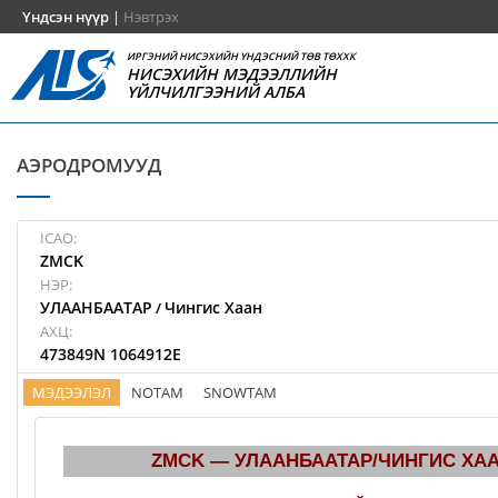
Үндсэн нүүр
|
Нэвтрэх
ИРГЭНИЙ НИСЭХИЙН ҮНДЭСНИЙ ТӨВ ТӨХХК
НИСЭХИЙН МЭДЭЭЛЛИЙН
ҮЙЛЧИЛГЭЭНИЙ АЛБА
АЭРОДРОМУУД
ICAO:
ZMCK
НЭР:
УЛААНБААТАР
Чингис Хаан
/
АХЦ:
473849N 1064912E
МЭДЭЭЛЭЛ
NOTAM
SNOWTAM