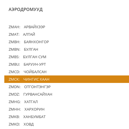
АЭРОДРОМУУД
ZMAH:
АРВАЙХЭЭР
ZMAT:
АЛТАЙ
ZMBH:
БАЯНХОНГОР
ZMBN:
БУЛГАН
ZMBS:
БУЛГАН СУМ
ZMBU:
БАРУУН-УРТ
ZMCD:
ЧОЙБАЛСАН
ZMCK:
ЧИНГИС ХААН
ZMDN:
ОТГОНТЭНГЭР
ZMDZ:
ГУРВАНСАЙХАН
ZMHG:
ХАТГАЛ
ZMHH:
ХАРХОРИН
ZMKB:
ХАНБУМБАТ
ZMKD:
ХОВД