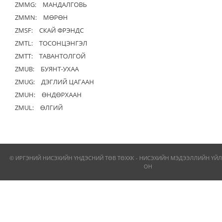
ZMMG:
МАНДАЛГОВЬ
ZMMN:
МӨРӨН
ZMSF:
СКАЙ ФРЭНДС
ZMTL:
ТОСОНЦЭНГЭЛ
ZMTT:
ТАВАНТОЛГОЙ
ZMUB:
БУЯНТ-УХАА
ZMUG:
ДЭГЛИЙ ЦАГААН
ZMUH:
ӨНДӨРХААН
ZMUL:
ӨЛГИЙ
© ИРГЭНИЙ НИСЭХИЙН ҮНДЭСНИЙ ТӨВ ТӨХХК - НИСЭХИЙН МЭДЭЭЛЛИЙН ҮЙЛ
ОН