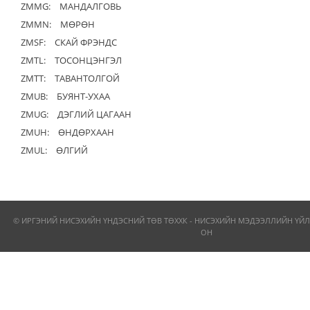
ZMMG:
МАНДАЛГОВЬ
ZMMN:
МӨРӨН
ZMSF:
СКАЙ ФРЭНДС
ZMTL:
ТОСОНЦЭНГЭЛ
ZMTT:
ТАВАНТОЛГОЙ
ZMUB:
БУЯНТ-УХАА
ZMUG:
ДЭГЛИЙ ЦАГААН
ZMUH:
ӨНДӨРХААН
ZMUL:
ӨЛГИЙ
© ИРГЭНИЙ НИСЭХИЙН ҮНДЭСНИЙ ТӨВ ТӨХХК - НИСЭХИЙН МЭДЭЭЛЛИЙН ҮЙЛ
ОН