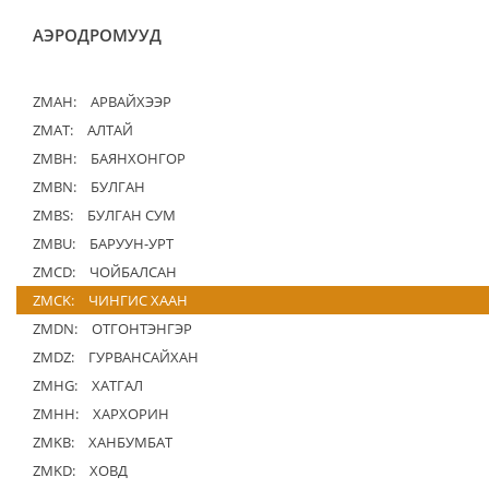
АЭРОДРОМУУД
ZMAH:
АРВАЙХЭЭР
ZMAT:
АЛТАЙ
ZMBH:
БАЯНХОНГОР
ZMBN:
БУЛГАН
ZMBS:
БУЛГАН СУМ
ZMBU:
БАРУУН-УРТ
ZMCD:
ЧОЙБАЛСАН
ZMCK:
ЧИНГИС ХААН
ZMDN:
ОТГОНТЭНГЭР
ZMDZ:
ГУРВАНСАЙХАН
ZMHG:
ХАТГАЛ
ZMHH:
ХАРХОРИН
ZMKB:
ХАНБУМБАТ
ZMKD:
ХОВД