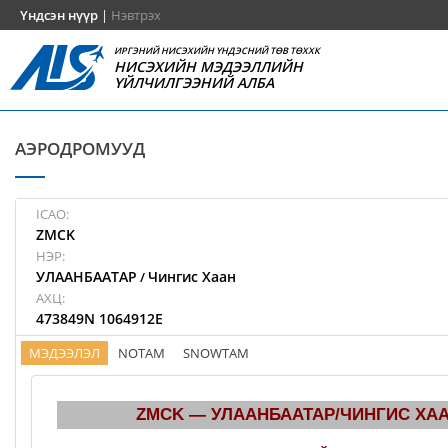
Үндсэн нүүр
|
Нэвтрэх
ИРГЭНИЙ НИСЭХИЙН ҮНДЭСНИЙ ТӨВ ТӨХХК
НИСЭХИЙН МЭДЭЭЛЛИЙН
ҮЙЛЧИЛГЭЭНИЙ АЛБА
АЭРОДРОМУУД
ICAO:
ZMCK
НЭР:
УЛААНБААТАР
Чингис Хаан
/
АХЦ:
473849N 1064912E
МЭДЭЭЛЭЛ
NOTAM
SNOWTAM