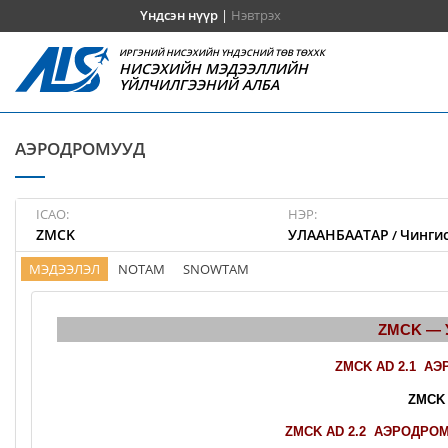
Үндсэн нүүр
|
Нэвтрэх
ИРГЭНИЙ НИСЭХИЙН ҮНДЭСНИЙ ТӨВ ТӨХХК
НИСЭХИЙН МЭДЭЭЛЛИЙН
ҮЙЛЧИЛГЭЭНИЙ АЛБА
АЭРОДРОМУУД
ICAO:
НЭР:
ZMCK
УЛААНБААТАР
Чингис
/
МЭДЭЭЛЭЛ
NOTAM
SNOWTAM