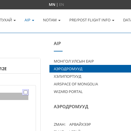
MN
|
EN
 ТУХАЙ
AIP
NOTAM
PRE/POST FLIGHT INFO
DAT
AIP
МОНГОЛ УЛСЫН EAIP
12E
АЭРОДРОМУУД
ХЭЛИПОРТУУД
AIRSPACE OF MONGOLIA
WIZARD PORTAL
АЭРОДРОМУУД
ZMAH:
АРВАЙХЭЭР