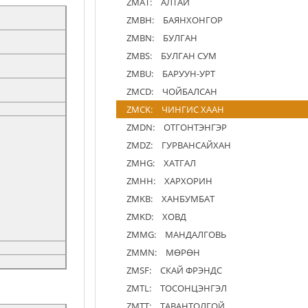
ZMAT:
АЛТАЙ
ZMBH:
БАЯНХОНГОР
ZMBN:
БУЛГАН
ZMBS:
БУЛГАН СУМ
ZMBU:
БАРУУН-УРТ
ZMCD:
ЧОЙБАЛСАН
ZMCK:
ЧИНГИС ХААН
ZMDN:
ОТГОНТЭНГЭР
ZMDZ:
ГУРВАНСАЙХАН
ZMHG:
ХАТГАЛ
ZMHH:
ХАРХОРИН
ZMKB:
ХАНБУМБАТ
ZMKD:
ХОВД
ZMMG:
МАНДАЛГОВЬ
ZMMN:
МӨРӨН
ZMSF:
СКАЙ ФРЭНДС
ZMTL:
ТОСОНЦЭНГЭЛ
ZMTT:
ТАВАНТОЛГОЙ