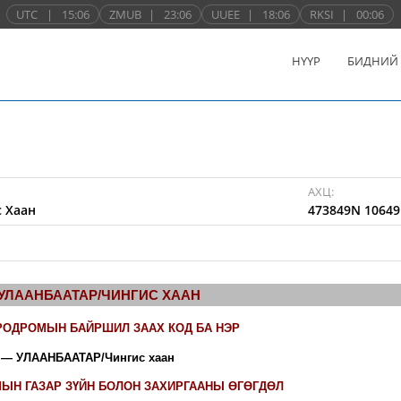
UTC
|
15:06
ZMUB
|
23:06
UUEE
|
18:06
RKSI
|
00:06
НҮҮР
БИДНИЙ
АХЦ:
 Хаан
473849N 10649