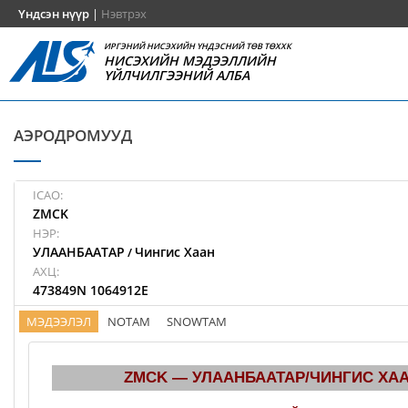
Үндсэн нүүр
|
Нэвтрэх
ИРГЭНИЙ НИСЭХИЙН ҮНДЭСНИЙ ТӨВ ТӨХХК
НИСЭХИЙН МЭДЭЭЛЛИЙН
ҮЙЛЧИЛГЭЭНИЙ АЛБА
АЭРОДРОМУУД
ICAO:
ZMCK
НЭР:
УЛААНБААТАР
Чингис Хаан
/
АХЦ:
473849N 1064912E
МЭДЭЭЛЭЛ
NOTAM
SNOWTAM