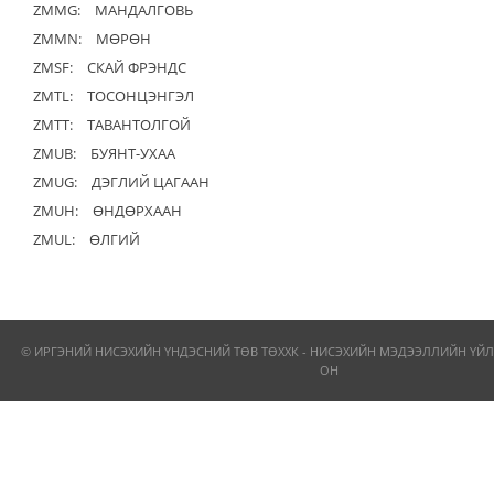
ZMMG:
МАНДАЛГОВЬ
ZMMN:
МӨРӨН
ZMSF:
СКАЙ ФРЭНДС
ZMTL:
ТОСОНЦЭНГЭЛ
ZMTT:
ТАВАНТОЛГОЙ
ZMUB:
БУЯНТ-УХАА
ZMUG:
ДЭГЛИЙ ЦАГААН
ZMUH:
ӨНДӨРХААН
ZMUL:
ӨЛГИЙ
© ИРГЭНИЙ НИСЭХИЙН ҮНДЭСНИЙ ТӨВ ТӨХХК - НИСЭХИЙН МЭДЭЭЛЛИЙН ҮЙЛ
ОН