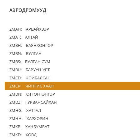
АЭРОДРОМУУД
ZMAH:
АРВАЙХЭЭР
ZMAT:
АЛТАЙ
ZMBH:
БАЯНХОНГОР
ZMBN:
БУЛГАН
ZMBS:
БУЛГАН СУМ
ZMBU:
БАРУУН-УРТ
ZMCD:
ЧОЙБАЛСАН
ZMCK:
ЧИНГИС ХААН
ZMDN:
ОТГОНТЭНГЭР
ZMDZ:
ГУРВАНСАЙХАН
ZMHG:
ХАТГАЛ
ZMHH:
ХАРХОРИН
ZMKB:
ХАНБУМБАТ
ZMKD:
ХОВД