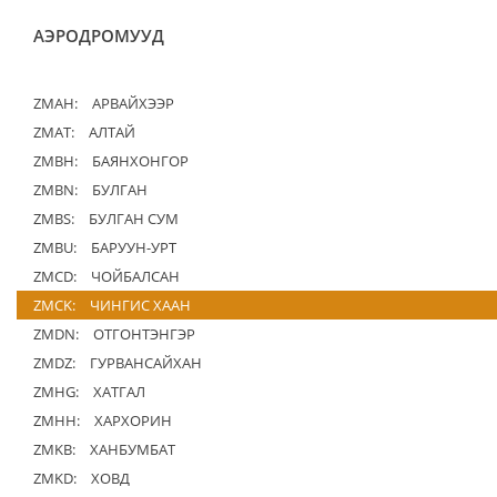
АЭРОДРОМУУД
ZMAH:
АРВАЙХЭЭР
ZMAT:
АЛТАЙ
ZMBH:
БАЯНХОНГОР
ZMBN:
БУЛГАН
ZMBS:
БУЛГАН СУМ
ZMBU:
БАРУУН-УРТ
ZMCD:
ЧОЙБАЛСАН
ZMCK:
ЧИНГИС ХААН
ZMDN:
ОТГОНТЭНГЭР
ZMDZ:
ГУРВАНСАЙХАН
ZMHG:
ХАТГАЛ
ZMHH:
ХАРХОРИН
ZMKB:
ХАНБУМБАТ
ZMKD:
ХОВД