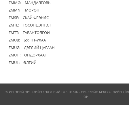
ZMMG:
МАНДАЛГОВЬ
ZMMN:
МӨРӨН
ZMSF:
СКАЙ ФРЭНДС
ZMTL:
ТОСОНЦЭНГЭЛ
ZMTT:
ТАВАНТОЛГОЙ
ZMUB:
БУЯНТ-УХАА
ZMUG:
ДЭГЛИЙ ЦАГААН
ZMUH:
ӨНДӨРХААН
ZMUL:
ӨЛГИЙ
© ИРГЭНИЙ НИСЭХИЙН ҮНДЭСНИЙ ТӨВ ТӨХХК - НИСЭХИЙН МЭДЭЭЛЛИЙН ҮЙЛ
ОН