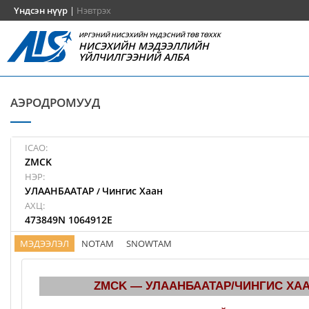
Үндсэн нүүр
|
Нэвтрэх
ИРГЭНИЙ НИСЭХИЙН ҮНДЭСНИЙ ТӨВ ТӨХХК
НИСЭХИЙН МЭДЭЭЛЛИЙН
ҮЙЛЧИЛГЭЭНИЙ АЛБА
АЭРОДРОМУУД
ICAO:
ZMCK
НЭР:
УЛААНБААТАР
Чингис Хаан
/
АХЦ:
473849N 1064912E
МЭДЭЭЛЭЛ
NOTAM
SNOWTAM