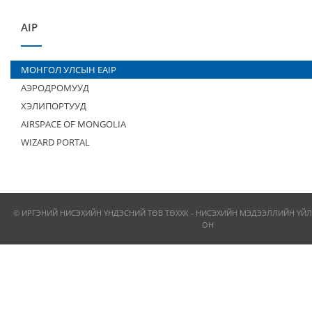
AIP
МОНГОЛ УЛСЫН EAIP
АЭРОДРОМУУД
ХЭЛИПОРТУУД
AIRSPACE OF MONGOLIA
WIZARD PORTAL
© ИРГЭНИЙ НИСЭХИЙН ҮНДЭСНИЙ ТӨВ ТӨХХК - НИСЭХИЙН МЭДЭЭЛЛИЙН ҮЙЛ
ОН