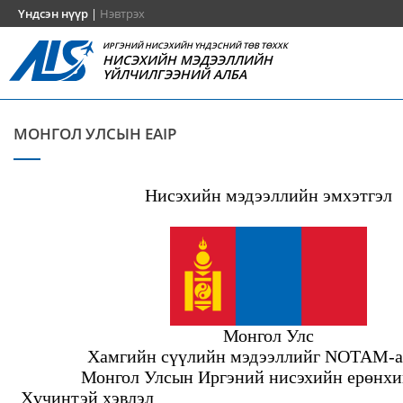
Үндсэн нүүр
|
Нэвтрэх
ИРГЭНИЙ НИСЭХИЙН ҮНДЭСНИЙ ТӨВ ТӨХХК
НИСЭХИЙН МЭДЭЭЛЛИЙН
ҮЙЛЧИЛГЭЭНИЙ АЛБА
МОНГОЛ УЛСЫН EAIP