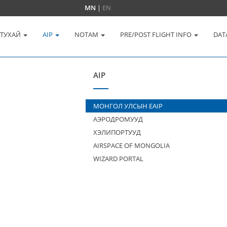
MN
|
EN
 ТУХАЙ
AIP
NOTAM
PRE/POST FLIGHT INFO
DAT
AIP
МОНГОЛ УЛСЫН EAIP
АЭРОДРОМУУД
ХЭЛИПОРТУУД
AIRSPACE OF MONGOLIA
WIZARD PORTAL