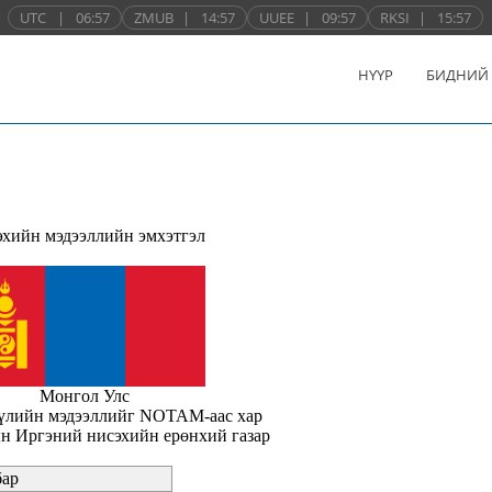
UTC
|
06:57
ZMUB
|
14:57
UUEE
|
09:57
RKSI
|
15:57
НҮҮР
БИДНИЙ