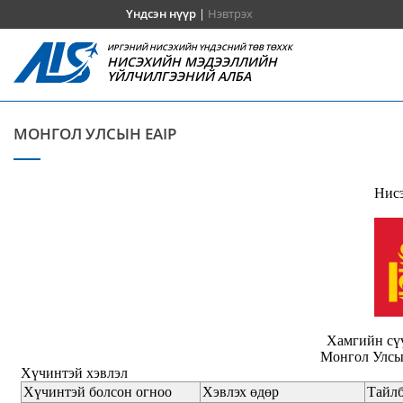
Үндсэн нүүр
|
Нэвтрэх
ИРГЭНИЙ НИСЭХИЙН ҮНДЭСНИЙ ТӨВ ТӨХХК
НИСЭХИЙН МЭДЭЭЛЛИЙН
ҮЙЛЧИЛГЭЭНИЙ АЛБА
МОНГОЛ УЛСЫН EAIP