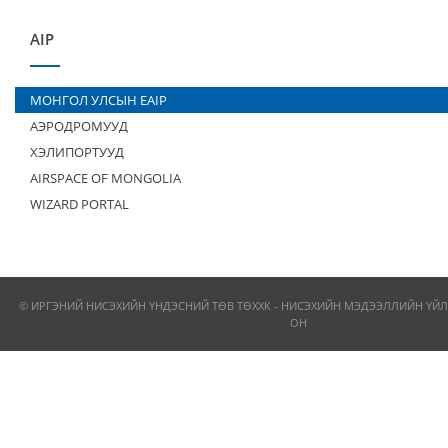
AIP
МОНГОЛ УЛСЫН EAIP
АЭРОДРОМУУД
ХЭЛИПОРТУУД
AIRSPACE OF MONGOLIA
WIZARD PORTAL
© ИРГЭНИЙ НИСЭХИЙН ҮНДЭСНИЙ ТӨВ ТӨХХК - НИСЭХИЙН МЭДЭЭЛЛИЙН ҮЙЛ
ОН