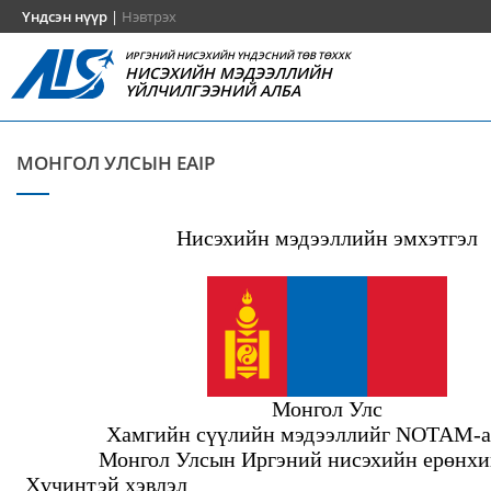
Үндсэн нүүр
|
Нэвтрэх
ИРГЭНИЙ НИСЭХИЙН ҮНДЭСНИЙ ТӨВ ТӨХХК
НИСЭХИЙН МЭДЭЭЛЛИЙН
ҮЙЛЧИЛГЭЭНИЙ АЛБА
МОНГОЛ УЛСЫН EAIP