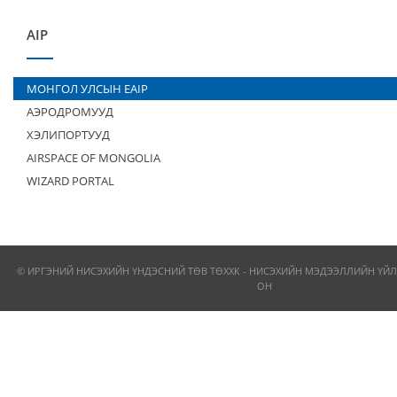
AIP
МОНГОЛ УЛСЫН EAIP
АЭРОДРОМУУД
ХЭЛИПОРТУУД
AIRSPACE OF MONGOLIA
WIZARD PORTAL
© ИРГЭНИЙ НИСЭХИЙН ҮНДЭСНИЙ ТӨВ ТӨХХК - НИСЭХИЙН МЭДЭЭЛЛИЙН ҮЙЛ
ОН