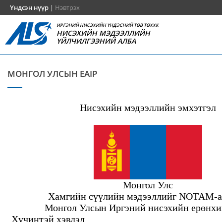
Үндсэн нүүр
|
Нэвтрэх
ИРГЭНИЙ НИСЭХИЙН ҮНДЭСНИЙ ТӨВ ТӨХХК
НИСЭХИЙН МЭДЭЭЛЛИЙН
ҮЙЛЧИЛГЭЭНИЙ АЛБА
МОНГОЛ УЛСЫН EAIP