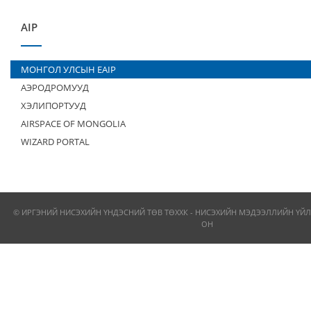
AIP
МОНГОЛ УЛСЫН EAIP
АЭРОДРОМУУД
ХЭЛИПОРТУУД
AIRSPACE OF MONGOLIA
WIZARD PORTAL
© ИРГЭНИЙ НИСЭХИЙН ҮНДЭСНИЙ ТӨВ ТӨХХК - НИСЭХИЙН МЭДЭЭЛЛИЙН ҮЙЛ
ОН