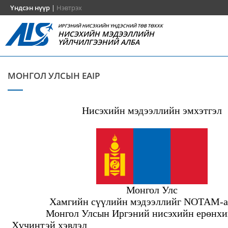
Үндсэн нүүр
|
Нэвтрэх
ИРГЭНИЙ НИСЭХИЙН ҮНДЭСНИЙ ТӨВ ТӨХХК
НИСЭХИЙН МЭДЭЭЛЛИЙН
ҮЙЛЧИЛГЭЭНИЙ АЛБА
МОНГОЛ УЛСЫН EAIP