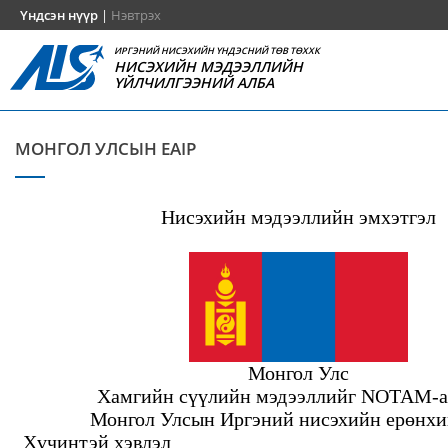
Үндсэн нүүр
|
Нэвтрэх
ИРГЭНИЙ НИСЭХИЙН ҮНДЭСНИЙ ТӨВ ТӨХХК
НИСЭХИЙН МЭДЭЭЛЛИЙН
ҮЙЛЧИЛГЭЭНИЙ АЛБА
МОНГОЛ УЛСЫН EAIP