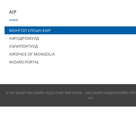
AIP
МОНГОЛ УЛСЫН EAIP
АЭРОДРОМУУД
ХЭЛИПОРТУУД
AIRSPACE OF MONGOLIA
WIZARD PORTAL
© ИРГЭНИЙ НИСЭХИЙН ҮНДЭСНИЙ ТӨВ ТӨХХК - НИСЭХИЙН МЭДЭЭЛЛИЙН ҮЙЛ
ОН