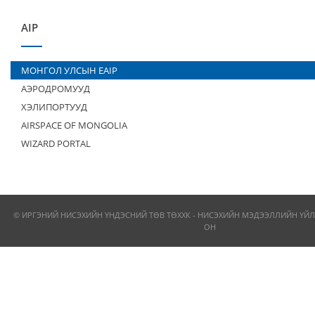
AIP
МОНГОЛ УЛСЫН EAIP
АЭРОДРОМУУД
ХЭЛИПОРТУУД
AIRSPACE OF MONGOLIA
WIZARD PORTAL
© ИРГЭНИЙ НИСЭХИЙН ҮНДЭСНИЙ ТӨВ ТӨХХК - НИСЭХИЙН МЭДЭЭЛЛИЙН ҮЙЛ
ОН