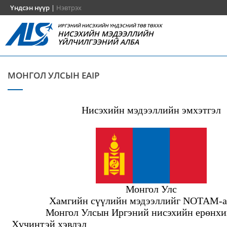
Үндсэн нүүр
|
Нэвтрэх
ИРГЭНИЙ НИСЭХИЙН ҮНДЭСНИЙ ТӨВ ТӨХХК
НИСЭХИЙН МЭДЭЭЛЛИЙН
ҮЙЛЧИЛГЭЭНИЙ АЛБА
МОНГОЛ УЛСЫН EAIP