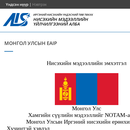
Үндсэн нүүр
|
Нэвтрэх
ИРГЭНИЙ НИСЭХИЙН ҮНДЭСНИЙ ТӨВ ТӨХХК
НИСЭХИЙН МЭДЭЭЛЛИЙН
ҮЙЛЧИЛГЭЭНИЙ АЛБА
МОНГОЛ УЛСЫН EAIP