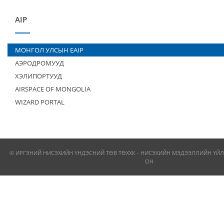
AIP
МОНГОЛ УЛСЫН EAIP
АЭРОДРОМУУД
ХЭЛИПОРТУУД
AIRSPACE OF MONGOLIA
WIZARD PORTAL
© ИРГЭНИЙ НИСЭХИЙН ҮНДЭСНИЙ ТӨВ ТӨХХК - НИСЭХИЙН МЭДЭЭЛЛИЙН ҮЙЛ
ОН