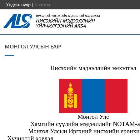
Үндсэн нүүр
|
Нэвтрэх
ИРГЭНИЙ НИСЭХИЙН ҮНДЭСНИЙ ТӨВ ТӨХХК
НИСЭХИЙН МЭДЭЭЛЛИЙН
ҮЙЛЧИЛГЭЭНИЙ АЛБА
МОНГОЛ УЛСЫН EAIP