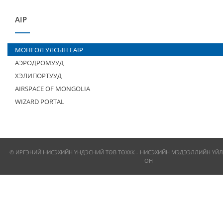
AIP
МОНГОЛ УЛСЫН EAIP
АЭРОДРОМУУД
ХЭЛИПОРТУУД
AIRSPACE OF MONGOLIA
WIZARD PORTAL
© ИРГЭНИЙ НИСЭХИЙН ҮНДЭСНИЙ ТӨВ ТӨХХК - НИСЭХИЙН МЭДЭЭЛЛИЙН ҮЙЛ
ОН