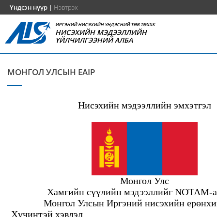
Үндсэн нүүр
|
Нэвтрэх
ИРГЭНИЙ НИСЭХИЙН ҮНДЭСНИЙ ТӨВ ТӨХХК
НИСЭХИЙН МЭДЭЭЛЛИЙН
ҮЙЛЧИЛГЭЭНИЙ АЛБА
МОНГОЛ УЛСЫН EAIP