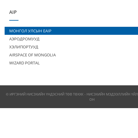
AIP
МОНГОЛ УЛСЫН EAIP
АЭРОДРОМУУД
ХЭЛИПОРТУУД
AIRSPACE OF MONGOLIA
WIZARD PORTAL
© ИРГЭНИЙ НИСЭХИЙН ҮНДЭСНИЙ ТӨВ ТӨХХК - НИСЭХИЙН МЭДЭЭЛЛИЙН ҮЙЛ
ОН