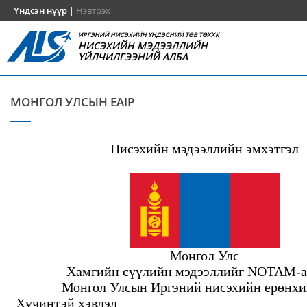
Үндсэн нүүр
|
Нэвтрэх
ИРГЭНИЙ НИСЭХИЙН ҮНДЭСНИЙ ТӨВ ТӨХХК
НИСЭХИЙН МЭДЭЭЛЛИЙН
ҮЙЛЧИЛГЭЭНИЙ АЛБА
МОНГОЛ УЛСЫН EAIP