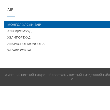
AIP
МОНГОЛ УЛСЫН EAIP
АЭРОДРОМУУД
ХЭЛИПОРТУУД
AIRSPACE OF MONGOLIA
WIZARD PORTAL
© ИРГЭНИЙ НИСЭХИЙН ҮНДЭСНИЙ ТӨВ ТӨХХК - НИСЭХИЙН МЭДЭЭЛЛИЙН ҮЙЛ
ОН