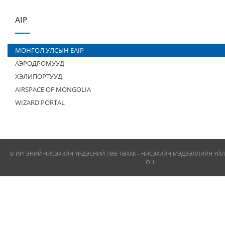
AIP
МОНГОЛ УЛСЫН EAIP
АЭРОДРОМУУД
ХЭЛИПОРТУУД
AIRSPACE OF MONGOLIA
WIZARD PORTAL
© ИРГЭНИЙ НИСЭХИЙН ҮНДЭСНИЙ ТӨВ ТӨХХК - НИСЭХИЙН МЭДЭЭЛЛИЙН ҮЙЛ
ОН