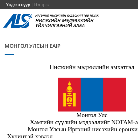
Үндсэн нүүр
|
Нэвтрэх
ИРГЭНИЙ НИСЭХИЙН ҮНДЭСНИЙ ТӨВ ТӨХХК
НИСЭХИЙН МЭДЭЭЛЛИЙН
ҮЙЛЧИЛГЭЭНИЙ АЛБА
МОНГОЛ УЛСЫН EAIP