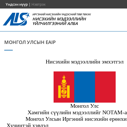
Үндсэн нүүр
|
Нэвтрэх
ИРГЭНИЙ НИСЭХИЙН ҮНДЭСНИЙ ТӨВ ТӨХХК
НИСЭХИЙН МЭДЭЭЛЛИЙН
ҮЙЛЧИЛГЭЭНИЙ АЛБА
МОНГОЛ УЛСЫН EAIP