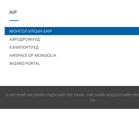
AIP
МОНГОЛ УЛСЫН EAIP
АЭРОДРОМУУД
ХЭЛИПОРТУУД
AIRSPACE OF MONGOLIA
WIZARD PORTAL
© ИРГЭНИЙ НИСЭХИЙН ҮНДЭСНИЙ ТӨВ ТӨХХК - НИСЭХИЙН МЭДЭЭЛЛИЙН ҮЙЛ
ОН