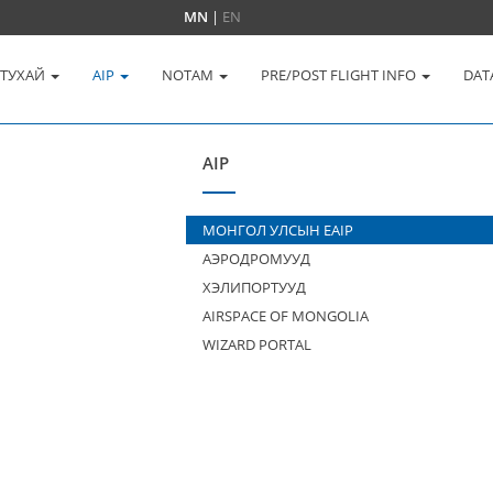
MN
|
EN
 ТУХАЙ
AIP
NOTAM
PRE/POST FLIGHT INFO
DAT
AIP
МОНГОЛ УЛСЫН EAIP
АЭРОДРОМУУД
ХЭЛИПОРТУУД
AIRSPACE OF MONGOLIA
WIZARD PORTAL