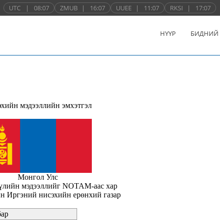
UTC
|
08:07
ZMUB
|
16:07
UUEE
|
11:07
RKSI
|
17:07
НҮҮР
БИДНИЙ