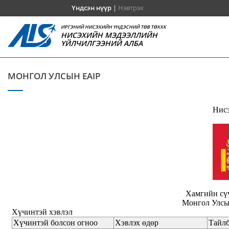
Үндсэн нүүр
|
Нэвтрэх
ИРГЭНИЙ НИСЭХИЙН ҮНДЭСНИЙ ТӨВ ТӨХХК
НИСЭХИЙН МЭДЭЭЛЛИЙН
ҮЙЛЧИЛГЭЭНИЙ АЛБА
МОНГОЛ УЛСЫН EAIP