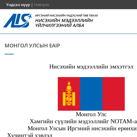
Үндсэн нүүр
|
Нэвтрэх
ИРГЭНИЙ НИСЭХИЙН ҮНДЭСНИЙ ТӨВ ТӨХХК
НИСЭХИЙН МЭДЭЭЛЛИЙН
ҮЙЛЧИЛГЭЭНИЙ АЛБА
МОНГОЛ УЛСЫН EAIP