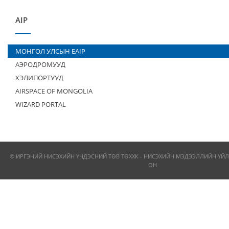
AIP
МОНГОЛ УЛСЫН EAIP
АЭРОДРОМУУД
ХЭЛИПОРТУУД
AIRSPACE OF MONGOLIA
WIZARD PORTAL
© ИРГЭНИЙ НИСЭХИЙН ҮНДЭСНИЙ ТӨВ ТӨХХК - НИСЭХИЙН МЭДЭЭЛЛИЙН ҮЙЛ
ОН