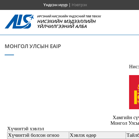
Үндсэн нүүр
|
Нэвтрэх
ИРГЭНИЙ НИСЭХИЙН ҮНДЭСНИЙ ТӨВ ТӨХХК
НИСЭХИЙН МЭДЭЭЛЛИЙН
ҮЙЛЧИЛГЭЭНИЙ АЛБА
МОНГОЛ УЛСЫН EAIP