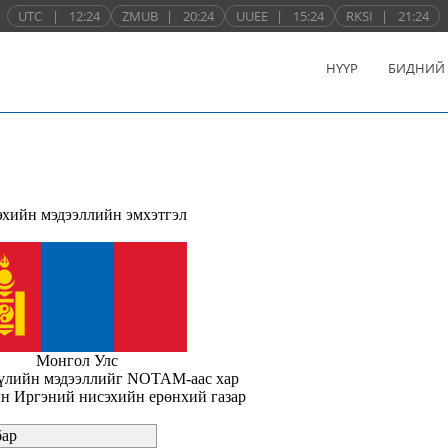
UTC
|
12:24
ZMUB
|
20:24
UUEE
|
15:24
RKSI
|
21:24
НҮҮР
БИДНИЙ