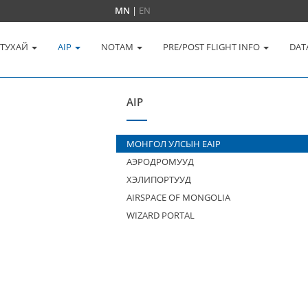
MN
|
EN
 ТУХАЙ
AIP
NOTAM
PRE/POST FLIGHT INFO
DAT
AIP
МОНГОЛ УЛСЫН EAIP
АЭРОДРОМУУД
ХЭЛИПОРТУУД
AIRSPACE OF MONGOLIA
WIZARD PORTAL