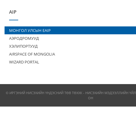
AIP
МОНГОЛ УЛСЫН EAIP
АЭРОДРОМУУД
ХЭЛИПОРТУУД
AIRSPACE OF MONGOLIA
WIZARD PORTAL
© ИРГЭНИЙ НИСЭХИЙН ҮНДЭСНИЙ ТӨВ ТӨХХК - НИСЭХИЙН МЭДЭЭЛЛИЙН ҮЙЛ
ОН