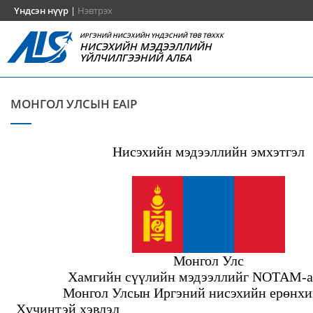
Үндсэн нүүр
|
Нэвтрэх
ИРГЭНИЙ НИСЭХИЙН ҮНДЭСНИЙ ТӨВ ТӨХХК
НИСЭХИЙН МЭДЭЭЛЛИЙН
ҮЙЛЧИЛГЭЭНИЙ АЛБА
МОНГОЛ УЛСЫН EAIP