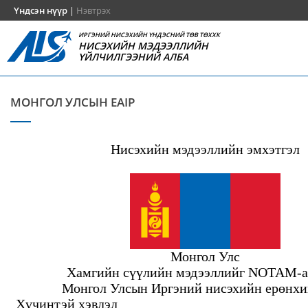
Үндсэн нүүр
|
Нэвтрэх
ИРГЭНИЙ НИСЭХИЙН ҮНДЭСНИЙ ТӨВ ТӨХХК
НИСЭХИЙН МЭДЭЭЛЛИЙН
ҮЙЛЧИЛГЭЭНИЙ АЛБА
МОНГОЛ УЛСЫН EAIP