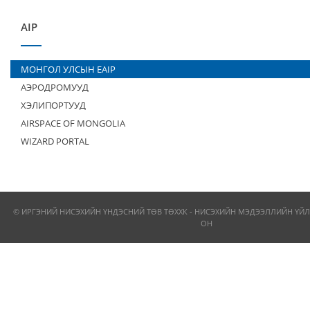
AIP
МОНГОЛ УЛСЫН EAIP
АЭРОДРОМУУД
ХЭЛИПОРТУУД
AIRSPACE OF MONGOLIA
WIZARD PORTAL
© ИРГЭНИЙ НИСЭХИЙН ҮНДЭСНИЙ ТӨВ ТӨХХК - НИСЭХИЙН МЭДЭЭЛЛИЙН ҮЙЛ
ОН