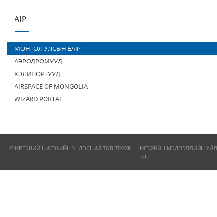
AIP
МОНГОЛ УЛСЫН EAIP
АЭРОДРОМУУД
ХЭЛИПОРТУУД
AIRSPACE OF MONGOLIA
WIZARD PORTAL
© ИРГЭНИЙ НИСЭХИЙН ҮНДЭСНИЙ ТӨВ ТӨХХК - НИСЭХИЙН МЭДЭЭЛЛИЙН ҮЙЛ
ОН