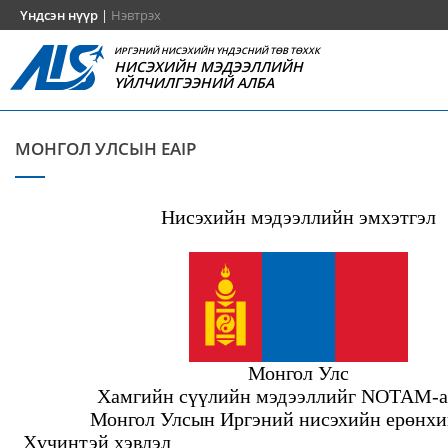
Үндсэн нүүр
|
Нэвтрэх
ИРГЭНИЙ НИСЭХИЙН ҮНДЭСНИЙ ТӨВ ТӨХХК
НИСЭХИЙН МЭДЭЭЛЛИЙН
ҮЙЛЧИЛГЭЭНИЙ АЛБА
МОНГОЛ УЛСЫН EAIP