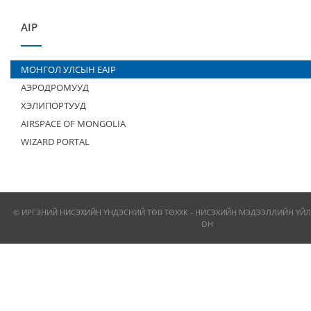
AIP
МОНГОЛ УЛСЫН EAIP
АЭРОДРОМУУД
ХЭЛИПОРТУУД
AIRSPACE OF MONGOLIA
WIZARD PORTAL
© ИРГЭНИЙ НИСЭХИЙН ҮНДЭСНИЙ ТӨВ ТӨХХК - НИСЭХИЙН МЭДЭЭЛЛИЙН ҮЙЛ
ОН