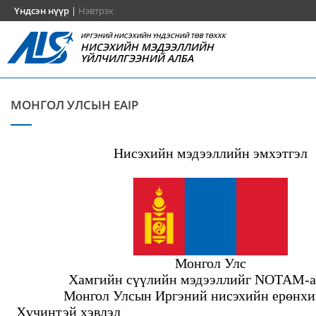
Үндсэн нүүр
|
Нэвтрэх
ИРГЭНИЙ НИСЭХИЙН ҮНДЭСНИЙ ТӨВ ТӨХХК
НИСЭХИЙН МЭДЭЭЛЛИЙН
ҮЙЛЧИЛГЭЭНИЙ АЛБА
МОНГОЛ УЛСЫН EAIP