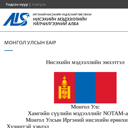
Үндсэн нүүр
|
Нэвтрэх
ИРГЭНИЙ НИСЭХИЙН ҮНДЭСНИЙ ТӨВ ТӨХХК
НИСЭХИЙН МЭДЭЭЛЛИЙН
ҮЙЛЧИЛГЭЭНИЙ АЛБА
МОНГОЛ УЛСЫН EAIP