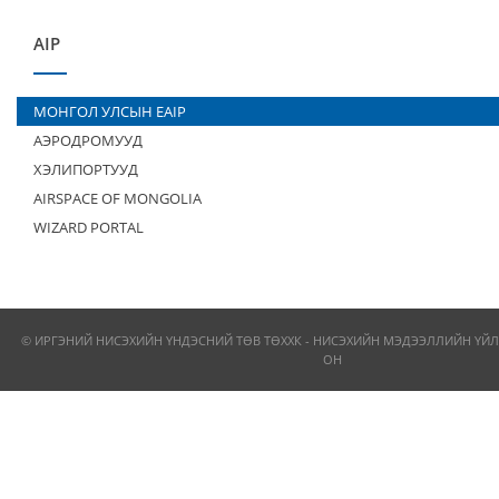
AIP
МОНГОЛ УЛСЫН EAIP
АЭРОДРОМУУД
ХЭЛИПОРТУУД
AIRSPACE OF MONGOLIA
WIZARD PORTAL
© ИРГЭНИЙ НИСЭХИЙН ҮНДЭСНИЙ ТӨВ ТӨХХК - НИСЭХИЙН МЭДЭЭЛЛИЙН ҮЙЛ
ОН