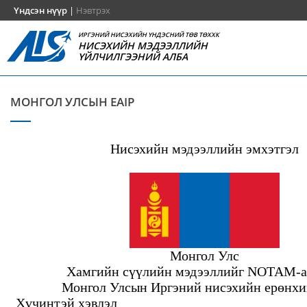
Үндсэн нүүр
|
Нэвтрэх
ИРГЭНИЙ НИСЭХИЙН ҮНДЭСНИЙ ТӨВ ТӨХХК
НИСЭХИЙН МЭДЭЭЛЛИЙН
ҮЙЛЧИЛГЭЭНИЙ АЛБА
МОНГОЛ УЛСЫН EAIP