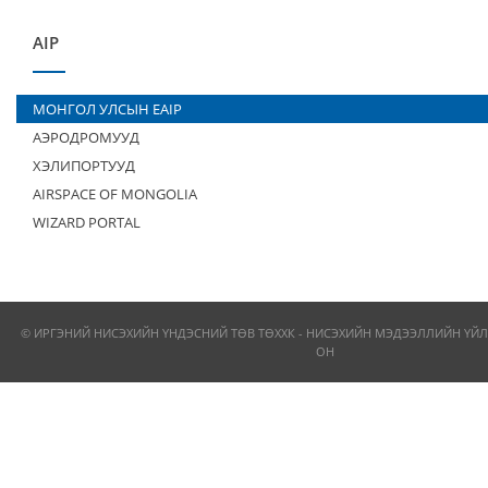
AIP
МОНГОЛ УЛСЫН EAIP
АЭРОДРОМУУД
ХЭЛИПОРТУУД
AIRSPACE OF MONGOLIA
WIZARD PORTAL
© ИРГЭНИЙ НИСЭХИЙН ҮНДЭСНИЙ ТӨВ ТӨХХК - НИСЭХИЙН МЭДЭЭЛЛИЙН ҮЙЛ
ОН