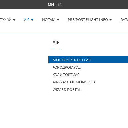
MN
|
EN
 ТУХАЙ
AIP
NOTAM
PRE/POST FLIGHT INFO
DAT
AIP
МОНГОЛ УЛСЫН EAIP
АЭРОДРОМУУД
ХЭЛИПОРТУУД
AIRSPACE OF MONGOLIA
WIZARD PORTAL