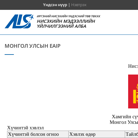
Үндсэн нүүр
|
Нэвтрэх
ИРГЭНИЙ НИСЭХИЙН ҮНДЭСНИЙ ТӨВ ТӨХХК
НИСЭХИЙН МЭДЭЭЛЛИЙН
ҮЙЛЧИЛГЭЭНИЙ АЛБА
МОНГОЛ УЛСЫН EAIP