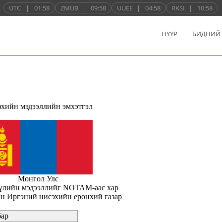
UTC
|
01:58
ZMUB
|
09:58
UUEE
|
04:58
RKSI
|
10:58
НҮҮР
БИДНИЙ