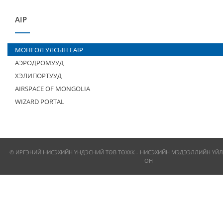
AIP
МОНГОЛ УЛСЫН EAIP
АЭРОДРОМУУД
ХЭЛИПОРТУУД
AIRSPACE OF MONGOLIA
WIZARD PORTAL
© ИРГЭНИЙ НИСЭХИЙН ҮНДЭСНИЙ ТӨВ ТӨХХК - НИСЭХИЙН МЭДЭЭЛЛИЙН ҮЙЛ
ОН