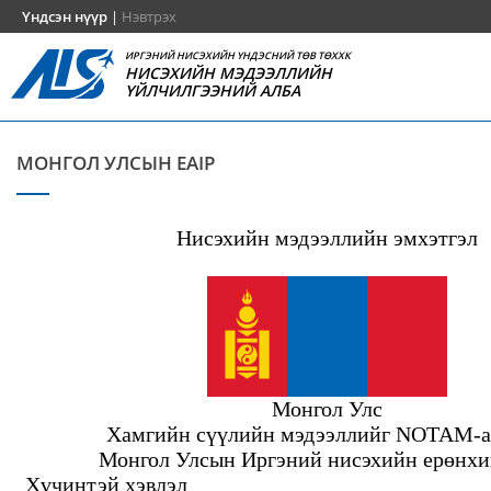
Үндсэн нүүр
|
Нэвтрэх
ИРГЭНИЙ НИСЭХИЙН ҮНДЭСНИЙ ТӨВ ТӨХХК
НИСЭХИЙН МЭДЭЭЛЛИЙН
ҮЙЛЧИЛГЭЭНИЙ АЛБА
МОНГОЛ УЛСЫН EAIP