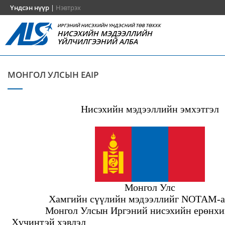
Үндсэн нүүр
|
Нэвтрэх
ИРГЭНИЙ НИСЭХИЙН ҮНДЭСНИЙ ТӨВ ТӨХХК
НИСЭХИЙН МЭДЭЭЛЛИЙН
ҮЙЛЧИЛГЭЭНИЙ АЛБА
МОНГОЛ УЛСЫН EAIP