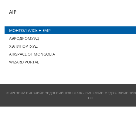
AIP
МОНГОЛ УЛСЫН EAIP
АЭРОДРОМУУД
ХЭЛИПОРТУУД
AIRSPACE OF MONGOLIA
WIZARD PORTAL
© ИРГЭНИЙ НИСЭХИЙН ҮНДЭСНИЙ ТӨВ ТӨХХК - НИСЭХИЙН МЭДЭЭЛЛИЙН ҮЙЛ
ОН