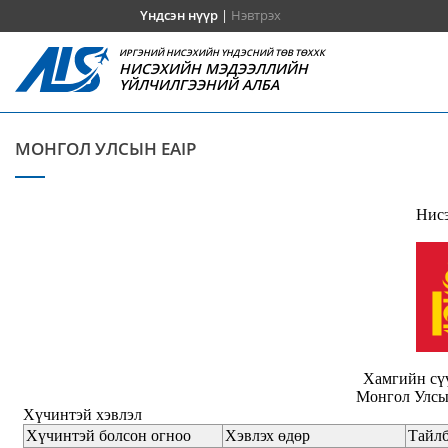
Үндсэн нүүр
|
Нэвтрэх
ИРГЭНИЙ НИСЭХИЙН ҮНДЭСНИЙ ТӨВ ТӨХХК
НИСЭХИЙН МЭДЭЭЛЛИЙН
ҮЙЛЧИЛГЭЭНИЙ АЛБА
МОНГОЛ УЛСЫН EAIP