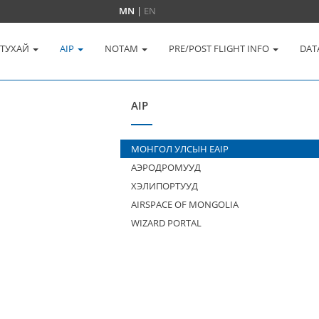
MN
|
EN
 ТУХАЙ
AIP
NOTAM
PRE/POST FLIGHT INFO
DAT
AIP
МОНГОЛ УЛСЫН EAIP
АЭРОДРОМУУД
ХЭЛИПОРТУУД
AIRSPACE OF MONGOLIA
WIZARD PORTAL