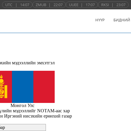
UTC
|
14:07
ZMUB
|
22:07
UUEE
|
17:07
RKSI
|
23:07
НҮҮР
БИДНИЙ