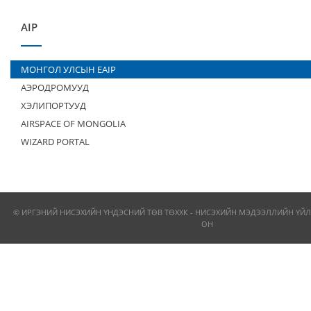
AIP
МОНГОЛ УЛСЫН EAIP
АЭРОДРОМУУД
ХЭЛИПОРТУУД
AIRSPACE OF MONGOLIA
WIZARD PORTAL
© ИРГЭНИЙ НИСЭХИЙН ҮНДЭСНИЙ ТӨВ ТӨХХК - НИСЭХИЙН МЭДЭЭЛЛИЙН ҮЙЛ
ОН