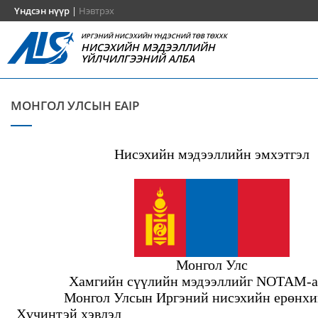
Үндсэн нүүр
|
Нэвтрэх
ИРГЭНИЙ НИСЭХИЙН ҮНДЭСНИЙ ТӨВ ТӨХХК
НИСЭХИЙН МЭДЭЭЛЛИЙН
ҮЙЛЧИЛГЭЭНИЙ АЛБА
МОНГОЛ УЛСЫН EAIP