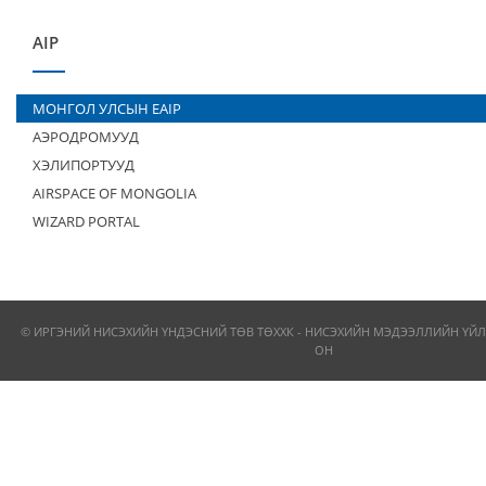
AIP
МОНГОЛ УЛСЫН EAIP
АЭРОДРОМУУД
ХЭЛИПОРТУУД
AIRSPACE OF MONGOLIA
WIZARD PORTAL
© ИРГЭНИЙ НИСЭХИЙН ҮНДЭСНИЙ ТӨВ ТӨХХК - НИСЭХИЙН МЭДЭЭЛЛИЙН ҮЙЛ
ОН