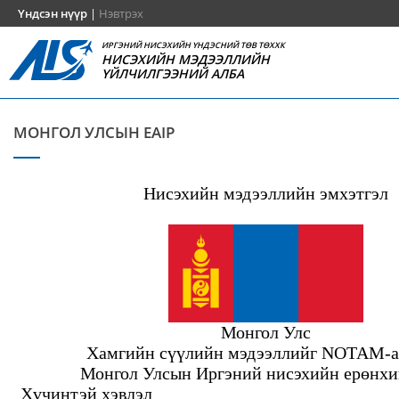
Үндсэн нүүр
|
Нэвтрэх
ИРГЭНИЙ НИСЭХИЙН ҮНДЭСНИЙ ТӨВ ТӨХХК
НИСЭХИЙН МЭДЭЭЛЛИЙН
ҮЙЛЧИЛГЭЭНИЙ АЛБА
МОНГОЛ УЛСЫН EAIP