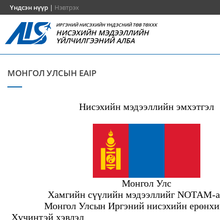
Үндсэн нүүр
|
Нэвтрэх
ИРГЭНИЙ НИСЭХИЙН ҮНДЭСНИЙ ТӨВ ТӨХХК
НИСЭХИЙН МЭДЭЭЛЛИЙН
ҮЙЛЧИЛГЭЭНИЙ АЛБА
МОНГОЛ УЛСЫН EAIP