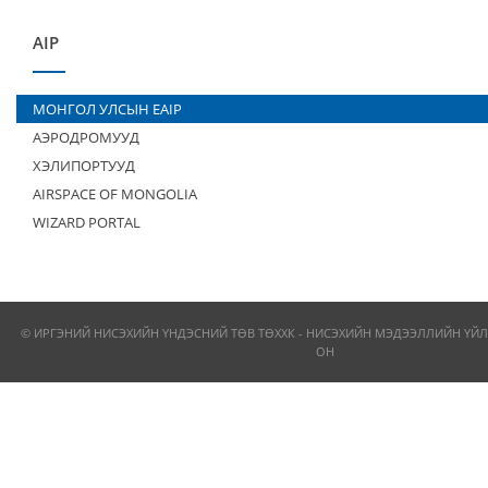
AIP
МОНГОЛ УЛСЫН EAIP
АЭРОДРОМУУД
ХЭЛИПОРТУУД
AIRSPACE OF MONGOLIA
WIZARD PORTAL
© ИРГЭНИЙ НИСЭХИЙН ҮНДЭСНИЙ ТӨВ ТӨХХК - НИСЭХИЙН МЭДЭЭЛЛИЙН ҮЙЛ
ОН