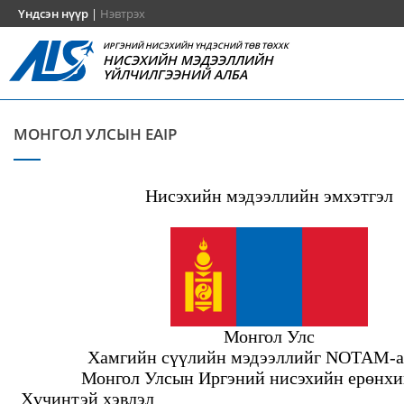
Үндсэн нүүр
|
Нэвтрэх
ИРГЭНИЙ НИСЭХИЙН ҮНДЭСНИЙ ТӨВ ТӨХХК
НИСЭХИЙН МЭДЭЭЛЛИЙН
ҮЙЛЧИЛГЭЭНИЙ АЛБА
МОНГОЛ УЛСЫН EAIP