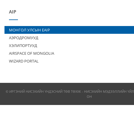
AIP
МОНГОЛ УЛСЫН EAIP
АЭРОДРОМУУД
ХЭЛИПОРТУУД
AIRSPACE OF MONGOLIA
WIZARD PORTAL
© ИРГЭНИЙ НИСЭХИЙН ҮНДЭСНИЙ ТӨВ ТӨХХК - НИСЭХИЙН МЭДЭЭЛЛИЙН ҮЙЛ
ОН