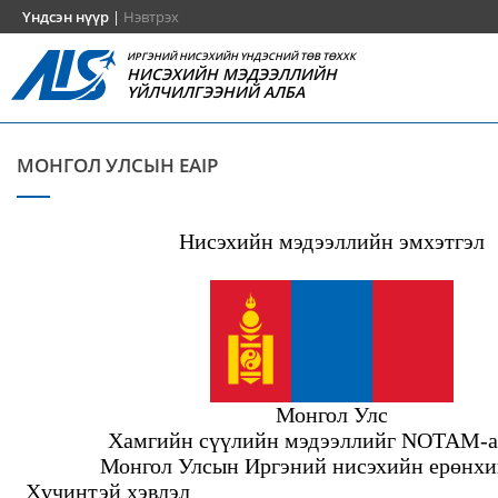
Үндсэн нүүр
|
Нэвтрэх
ИРГЭНИЙ НИСЭХИЙН ҮНДЭСНИЙ ТӨВ ТӨХХК
НИСЭХИЙН МЭДЭЭЛЛИЙН
ҮЙЛЧИЛГЭЭНИЙ АЛБА
МОНГОЛ УЛСЫН EAIP