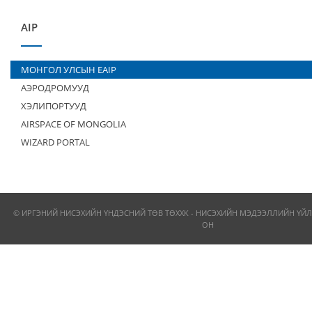
AIP
МОНГОЛ УЛСЫН EAIP
АЭРОДРОМУУД
ХЭЛИПОРТУУД
AIRSPACE OF MONGOLIA
WIZARD PORTAL
© ИРГЭНИЙ НИСЭХИЙН ҮНДЭСНИЙ ТӨВ ТӨХХК - НИСЭХИЙН МЭДЭЭЛЛИЙН ҮЙЛ
ОН