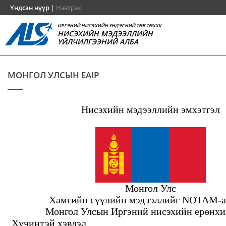
Үндсэн нүүр
|
Нэвтрэх
ИРГЭНИЙ НИСЭХИЙН ҮНДЭСНИЙ ТӨВ ТӨХХК
НИСЭХИЙН МЭДЭЭЛЛИЙН
ҮЙЛЧИЛГЭЭНИЙ АЛБА
МОНГОЛ УЛСЫН EAIP