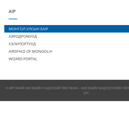
AIP
МОНГОЛ УЛСЫН EAIP
АЭРОДРОМУУД
ХЭЛИПОРТУУД
AIRSPACE OF MONGOLIA
WIZARD PORTAL
© ИРГЭНИЙ НИСЭХИЙН ҮНДЭСНИЙ ТӨВ ТӨХХК - НИСЭХИЙН МЭДЭЭЛЛИЙН ҮЙЛ
ОН