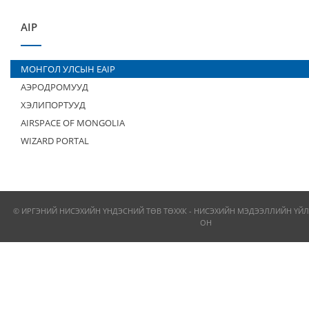
AIP
МОНГОЛ УЛСЫН EAIP
АЭРОДРОМУУД
ХЭЛИПОРТУУД
AIRSPACE OF MONGOLIA
WIZARD PORTAL
© ИРГЭНИЙ НИСЭХИЙН ҮНДЭСНИЙ ТӨВ ТӨХХК - НИСЭХИЙН МЭДЭЭЛЛИЙН ҮЙЛ
ОН