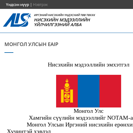
Үндсэн нүүр
|
Нэвтрэх
ИРГЭНИЙ НИСЭХИЙН ҮНДЭСНИЙ ТӨВ ТӨХХК
НИСЭХИЙН МЭДЭЭЛЛИЙН
ҮЙЛЧИЛГЭЭНИЙ АЛБА
МОНГОЛ УЛСЫН EAIP