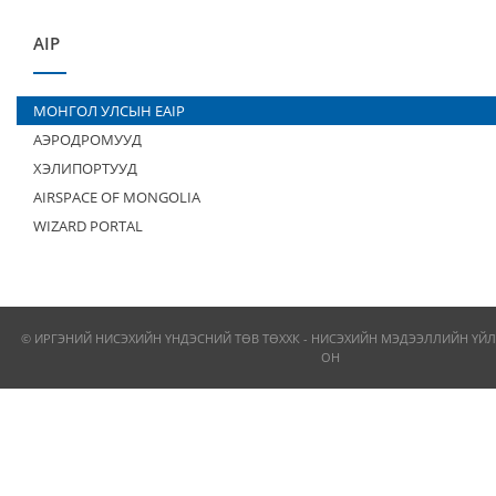
AIP
МОНГОЛ УЛСЫН EAIP
АЭРОДРОМУУД
ХЭЛИПОРТУУД
AIRSPACE OF MONGOLIA
WIZARD PORTAL
© ИРГЭНИЙ НИСЭХИЙН ҮНДЭСНИЙ ТӨВ ТӨХХК - НИСЭХИЙН МЭДЭЭЛЛИЙН ҮЙЛ
ОН