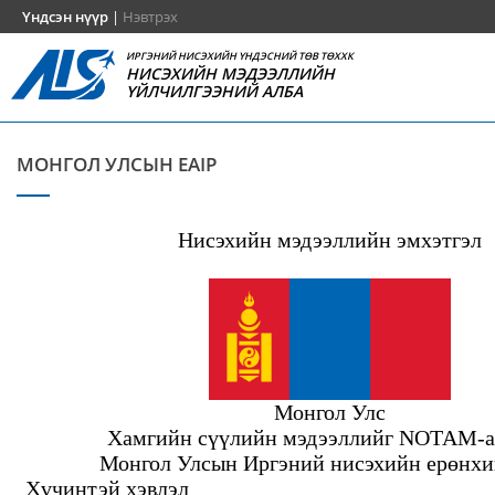
Үндсэн нүүр
|
Нэвтрэх
ИРГЭНИЙ НИСЭХИЙН ҮНДЭСНИЙ ТӨВ ТӨХХК
НИСЭХИЙН МЭДЭЭЛЛИЙН
ҮЙЛЧИЛГЭЭНИЙ АЛБА
МОНГОЛ УЛСЫН EAIP